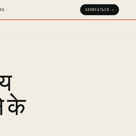
AQ
ЗАПИСАТЬСЯ →
यय
 के