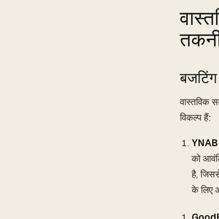
वास्त
तकनी
बजटिंग 
वास्तविक सम
विकल्प हैं:
YNAB 
को आवंटि
है, जिस
के लिए 
Good