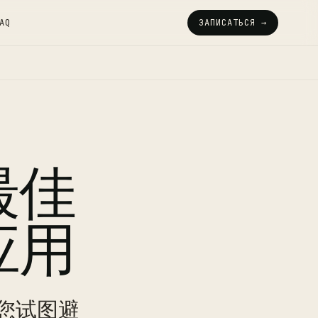
AQ
ЗАПИСАТЬСЯ →
最佳
应用
您试图避