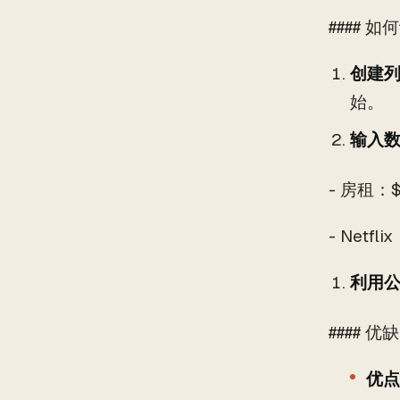
#### 如
创建
始。
输入
- 房租：
- Net
利用
#### 优
优点