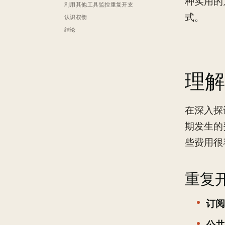
种实用的
利用其他工具监控重复开支
式。
认识权衡
结论
理解
在深入探
期发生的
些费用很
重复
订阅
公共