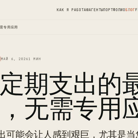
КАК Я РАБОТАЮ
АГЕНТЫ
ПОРТФОЛИО
БЛОГ
F
需专用应用
МАЙ 6, 2026
1 МИН
定期支出的
，无需专用
出可能会让人感到艰巨，尤其是当