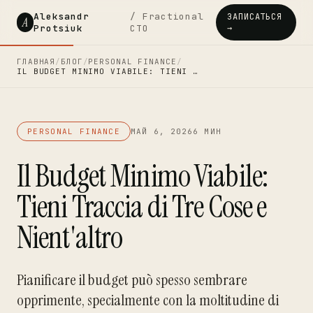
Aleksandr
/ Fractional
ЗАПИСАТЬСЯ
A
Protsiuk
CTO
→
ГЛАВНАЯ
/
БЛОГ
/
PERSONAL FINANCE
/
IL BUDGET MINIMO VIABILE: TIENI …
PERSONAL FINANCE
МАЙ 6, 2026
6 МИН
Il Budget Minimo Viabile:
Tieni Traccia di Tre Cose e
Nient'altro
Pianificare il budget può spesso sembrare
opprimente, specialmente con la moltitudine di