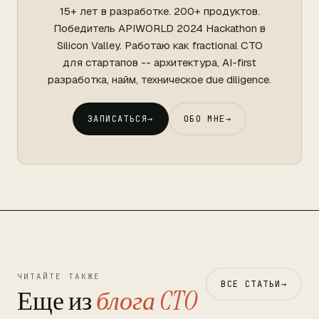
15+ лет в разработке. 200+ продуктов.
Победитель APIWORLD 2024 Hackathon в
Silicon Valley. Работаю как fractional CTO
для стартапов -- архитектура, AI-first
разработка, найм, техническое due diligence.
ЗАПИСАТЬСЯ
→
ОБО МНЕ
→
ЧИТАЙТЕ ТАКЖЕ
ВСЕ СТАТЬИ
→
Еще из
блога CTO