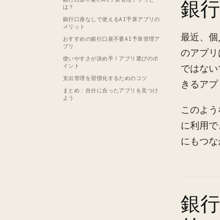
銀行
は？
銀行口座なしで使えるAI予算アプリの
メリット
最近、個
おすすめの銀行口座不要AI予算管理ア
プリ
のアプリ
使いやすさが決め手！アプリ選びのポ
イント
ではない
支出管理を習慣化するためのコツ
きるアプ
まとめ：自分に合ったアプリを見つけ
よう
このよう
に利用で
にもつな
銀行