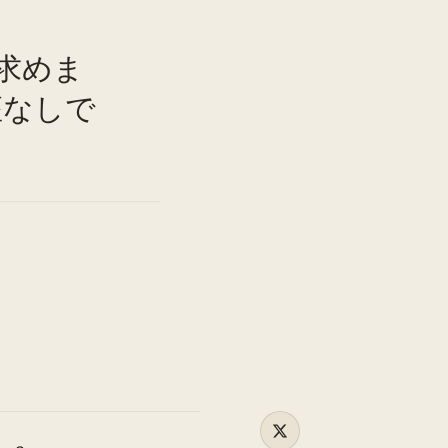
求めま
TO
座なしで