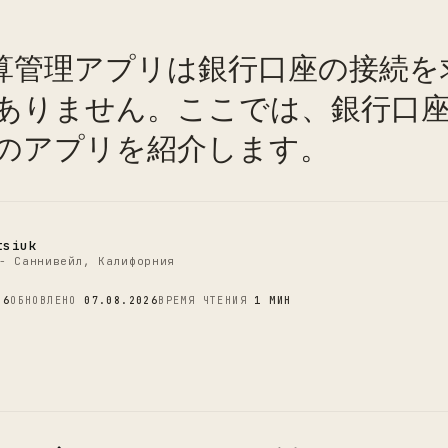
予算管理アプリは銀行口座の接続を
C
ありません。ここでは、銀行口
のアプリを紹介します。
tsiuk
- Саннивейл, Калифорния
26
ОБНОВЛЕНО
07.08.2026
ВРЕМЯ ЧТЕНИЯ
1 МИН