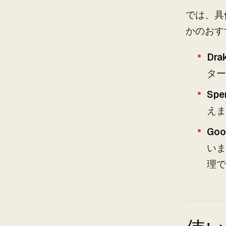
では、具
かのおす
Dra
ター
Spe
えま
Goo
いま
理で