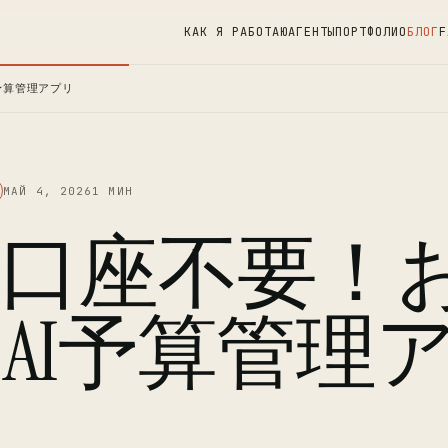
КАК Я РАБОТАЮ
АГЕНТЫ
ПОРТФОЛИО
БЛОГ
F
予算管理アプリ
МАЙ 4, 2026
1 МИН
口座不要！
AI予算管理