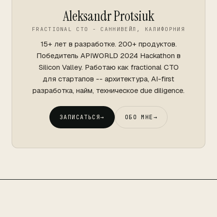
Aleksandr Protsiuk
FRACTIONAL CTO - САННИВЕЙЛ, КАЛИФОРНИЯ
15+ лет в разработке. 200+ продуктов.
Победитель APIWORLD 2024 Hackathon в
Silicon Valley. Работаю как fractional CTO
для стартапов -- архитектура, AI-first
разработка, найм, техническое due diligence.
ЗАПИСАТЬСЯ
→
ОБО МНЕ
→