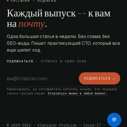
РАССЫЛКА - ПОДПИСКА
Каждый выпуск -- к вам
на
почту
.
Одна большая статья в неделю. Без спама, без
SEO-воды. Пишет практикующий CTO, который все
еще шипит код.
ПОДПИСАТЬСЯ
- ОТПИСКА В ОДИН КЛИК
ПОДПИСАТЬСЯ →
Подписываясь, вы соглашаетесь получать письма. Без передачи
списка третьим лицам.
Отписаться можно в любой момент.
AI Bot
💬
© 2009-2026 - Aleksandr Protsiuk - Zavod-IT -