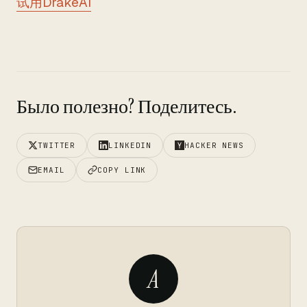
试用DrakeAI
Было полезно? Поделитесь.
TWITTER
LINKEDIN
HACKER NEWS
EMAIL
COPY LINK
A