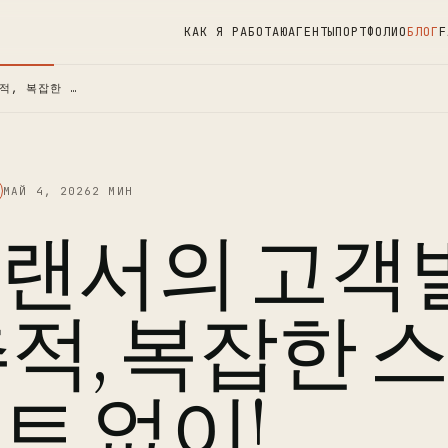
КАК Я РАБОТАЮ
АГЕНТЫ
ПОРТФОЛИО
БЛОГ
F
적, 복잡한 …
МАЙ 4, 2026
2 МИН
랜서의 고객별
추적, 복잡한 
트 없이!