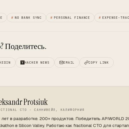
CE
#
NO BANK SYNC
#
PERSONAL FINANCE
#
EXPENSE-TRA
? Поделитесь.
KEDIN
HACKER NEWS
EMAIL
COPY LINK
eksandr Protsiuk
ACTIONAL CTO - САННИВЕЙЛ, КАЛИФОРНИЯ
+ лет в разработке. 200+ продуктов. Победитель APIWORLD 
kathon в Silicon Valley. Работаю как fractional CTO для стартап