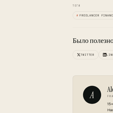
ТЕГИ
#
FREELANCER FINAN
Было полезно
TWITTER
LIN
Al
A
FR
15
Hac