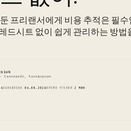
 둔 프리랜서에게 비용 추적은 필수
C
레드시트 없이 쉽게 관리하는 방법
tsiuk
- Саннивейл, Калифорния
26
ОБНОВЛЕНО
06.08.2026
ВРЕМЯ ЧТЕНИЯ
2 МИН