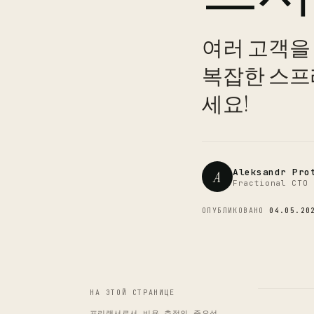
여러 고객을
복잡한 스프
세요!
Aleksandr Pro
A
Fractional CTO 
ОПУБЛИКОВАНО
04.05.20
НА ЭТОЙ СТРАНИЦЕ
프리랜서로서 비용 추적의 중요성