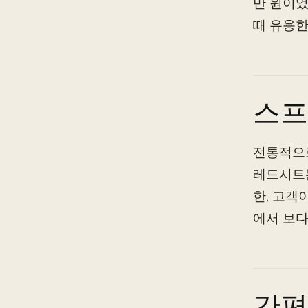
만 원이었
때 유용한
스프
전통적으
레드시트는
한, 고객
에서 보다
간편