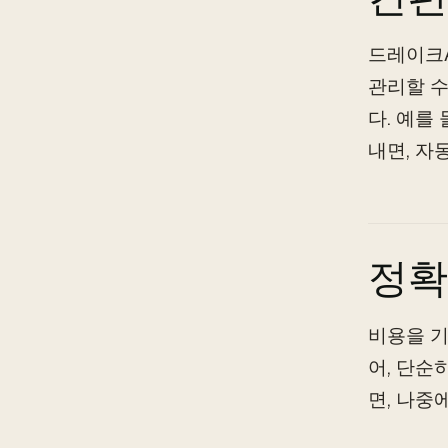
드레이크A
관리할 수
다. 예를
내면, 자
정확
비용을 기
어, 단순
면, 나중