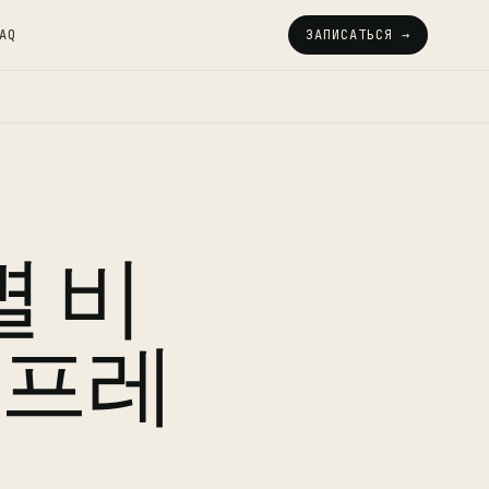
AQ
ЗАПИСАТЬСЯ →
 비
스프레