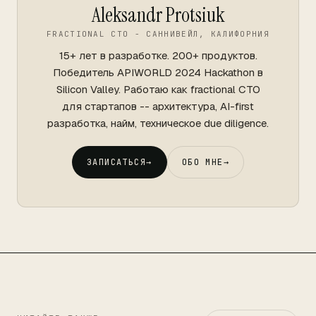
Aleksandr Protsiuk
FRACTIONAL CTO - САННИВЕЙЛ, КАЛИФОРНИЯ
15+ лет в разработке. 200+ продуктов.
Победитель APIWORLD 2024 Hackathon в
Silicon Valley. Работаю как fractional CTO
для стартапов -- архитектура, AI-first
разработка, найм, техническое due diligence.
ЗАПИСАТЬСЯ
→
ОБО МНЕ
→