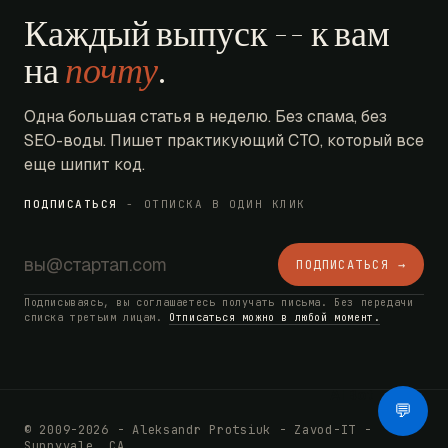
Каждый выпуск -- к вам
на
почту
.
Одна большая статья в неделю. Без спама, без
SEO-воды. Пишет практикующий CTO, который все
еще шипит код.
ПОДПИСАТЬСЯ
- ОТПИСКА В ОДИН КЛИК
ПОДПИСАТЬСЯ →
Подписываясь, вы соглашаетесь получать письма. Без передачи
списка третьим лицам.
Отписаться можно в любой момент.
AI Bot
💬
© 2009-2026 - Aleksandr Protsiuk - Zavod-IT -
Sunnyvale, CA