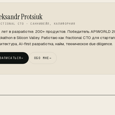
eksandr Protsiuk
ACTIONAL CTO - САННИВЕЙЛ, КАЛИФОРНИЯ
+ лет в разработке. 200+ продуктов. Победитель APIWORLD 
kathon в Silicon Valley. Работаю как fractional CTO для стартап
итектура, AI-first разработка, найм, техническое due diligence.
ЗАПИСАТЬСЯ
→
ОБО МНЕ
→