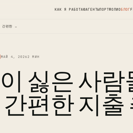
КАК Я РАБОТАЮ
АГЕНТЫ
ПОРТФОЛИО
БЛОГ
F
 간편한 …
МАЙ 4, 2026
2 МИН
이 싫은 사람
 간편한 지출