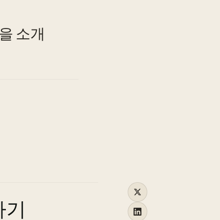
TO
을 소개
나기