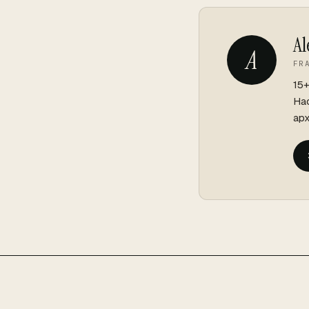
Al
A
FR
15
Hac
арх