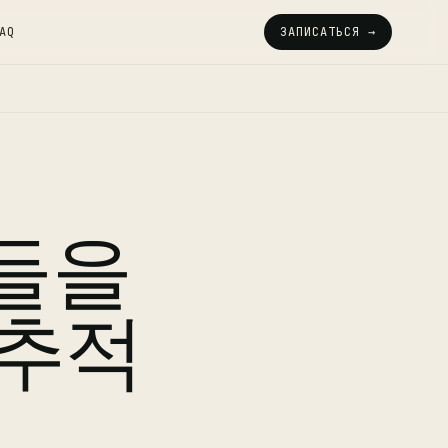
AQ
ЗАПИСАТЬСЯ →
들을
 추적