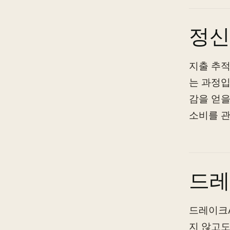
정신
지출 추적
는 과정입
감을 얻을
소비를 
드레
드레이크A
지 않고도