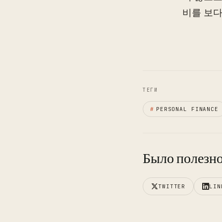
비를 보다
ТЕГИ
#
PERSONAL FINANCE
Было полезно
TWITTER
LIN