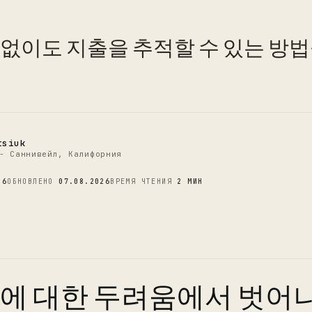
C
 없이도 지출을 추적할 수 있는 방법
tsiuk
- Саннивейл, Калифорния
26
ОБНОВЛЕНО
07.08.2026
ВРЕМЯ ЧТЕНИЯ
2 МИН
에 대한 두려움에서 벗어