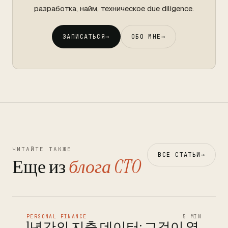
разработка, найм, техническое due diligence.
ЗАПИСАТЬСЯ
→
ОБО МНЕ
→
ЧИТАЙТЕ ТАКЖЕ
ВСЕ СТАТЬИ
→
Еще из
блога CTO
PERSONAL FINANCE
5 MIN
1년간의 지출 데이터: 그것이 열