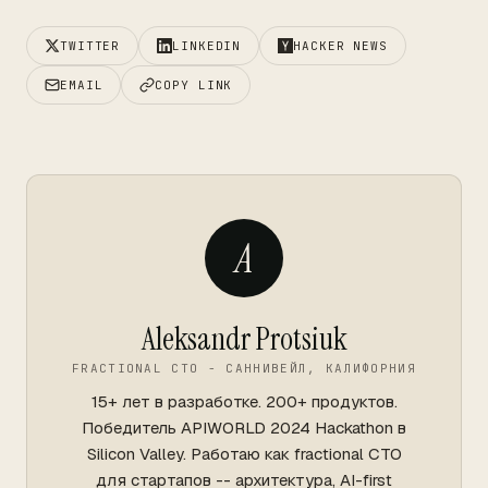
TWITTER
LINKEDIN
HACKER NEWS
EMAIL
COPY LINK
A
Aleksandr Protsiuk
FRACTIONAL CTO - САННИВЕЙЛ, КАЛИФОРНИЯ
15+ лет в разработке. 200+ продуктов.
Победитель APIWORLD 2024 Hackathon в
Silicon Valley. Работаю как fractional CTO
для стартапов -- архитектура, AI-first