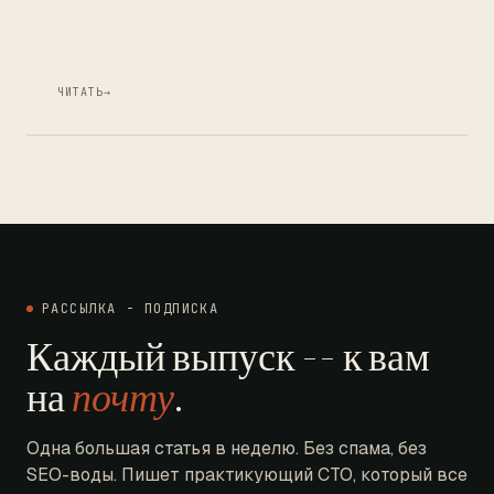
ЧИТАТЬ
→
РАССЫЛКА - ПОДПИСКА
Каждый выпуск -- к вам
на
почту
.
Одна большая статья в неделю. Без спама, без
SEO-воды. Пишет практикующий CTO, который все