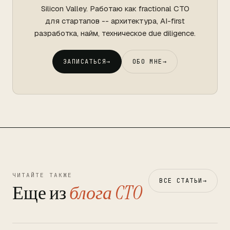
Silicon Valley. Работаю как fractional CTO
для стартапов -- архитектура, AI-first
разработка, найм, техническое due diligence.
ЗАПИСАТЬСЯ
→
ОБО МНЕ
→
ЧИТАЙТЕ ТАКЖЕ
ВСЕ СТАТЬИ
→
Еще из
блога CTO