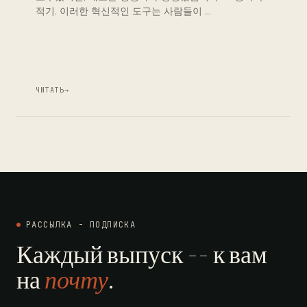
적기. 이러한 혁신적인 도구는 사람들이 …
ЧИТАТЬ
→
РАССЫЛКА - ПОДПИСКА
Каждый выпуск -- к вам
на
почту
.