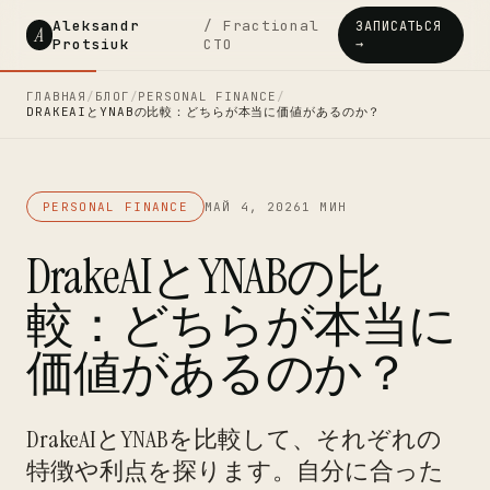
Aleksandr
/ Fractional
ЗАПИСАТЬСЯ
A
Protsiuk
CTO
→
ГЛАВНАЯ
/
БЛОГ
/
PERSONAL FINANCE
/
DRAKEAIとYNABの比較：どちらが本当に価値があるのか？
PERSONAL FINANCE
МАЙ 4, 2026
1 МИН
DrakeAIとYNABの比
較：どちらが本当に
価値があるのか？
DrakeAIとYNABを比較して、それぞれの
特徴や利点を探ります。自分に合った