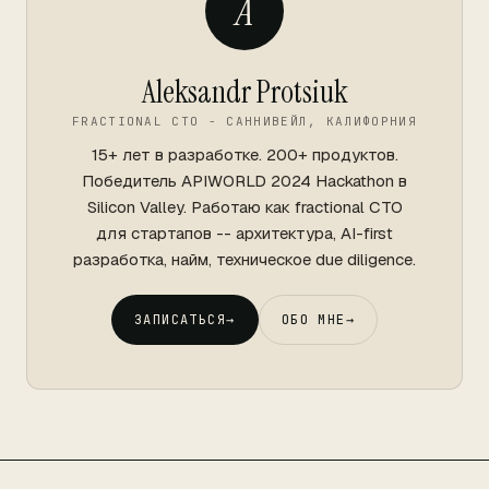
A
Aleksandr Protsiuk
FRACTIONAL CTO - САННИВЕЙЛ, КАЛИФОРНИЯ
15+ лет в разработке. 200+ продуктов.
Победитель APIWORLD 2024 Hackathon в
Silicon Valley. Работаю как fractional CTO
для стартапов -- архитектура, AI-first
разработка, найм, техническое due diligence.
ЗАПИСАТЬСЯ
→
ОБО МНЕ
→