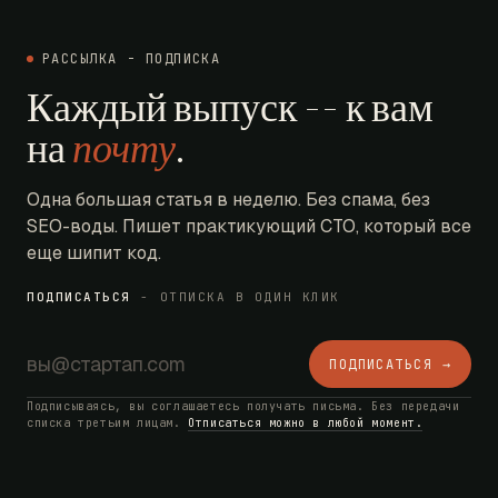
РАССЫЛКА - ПОДПИСКА
Каждый выпуск -- к вам
на
почту
.
Одна большая статья в неделю. Без спама, без
SEO-воды. Пишет практикующий CTO, который все
еще шипит код.
ПОДПИСАТЬСЯ
- ОТПИСКА В ОДИН КЛИК
ПОДПИСАТЬСЯ →
Подписываясь, вы соглашаетесь получать письма. Без передачи
списка третьим лицам.
Отписаться можно в любой момент.