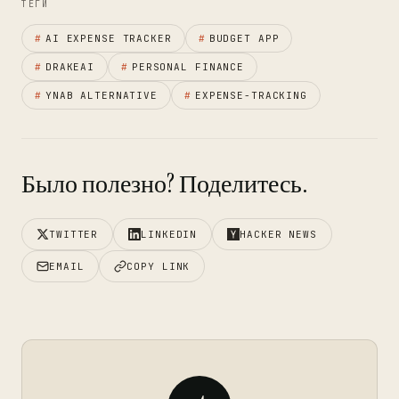
ТЕГИ
#
AI EXPENSE TRACKER
#
BUDGET APP
#
DRAKEAI
#
PERSONAL FINANCE
#
YNAB ALTERNATIVE
#
EXPENSE-TRACKING
Было полезно? Поделитесь.
TWITTER
LINKEDIN
HACKER NEWS
EMAIL
COPY LINK