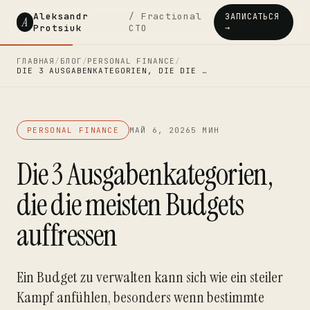
Aleksandr
/ Fractional
ЗАПИСАТЬСЯ
A
Protsiuk
CTO
→
ГЛАВНАЯ
/
БЛОГ
/
PERSONAL FINANCE
/
DIE 3 AUSGABENKATEGORIEN, DIE DIE …
PERSONAL FINANCE
МАЙ 6, 2026
5 МИН
Die 3 Ausgabenkategorien,
die die meisten Budgets
auffressen
Ein Budget zu verwalten kann sich wie ein steiler
Kampf anfühlen, besonders wenn bestimmte