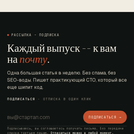
РАССЫЛКА - ПОДПИСКА
Каждый выпуск -- к вам
на
почту
.
Одна большая статья в неделю. Без спама, без
SEO-воды. Пишет практикующий CTO, который все
еще шипит код.
ПОДПИСАТЬСЯ
- ОТПИСКА В ОДИН КЛИК
ПОДПИСАТЬСЯ →
Подписываясь, вы соглашаетесь получать письма. Без передачи
списка третьим лицам.
Отписаться можно в любой момент.