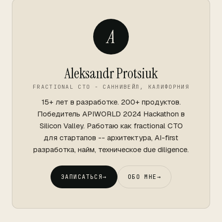
A
Aleksandr Protsiuk
FRACTIONAL CTO - САННИВЕЙЛ, КАЛИФОРНИЯ
15+ лет в разработке. 200+ продуктов.
Победитель APIWORLD 2024 Hackathon в
Silicon Valley. Работаю как fractional CTO
для стартапов -- архитектура, AI-first
разработка, найм, техническое due diligence.
ЗАПИСАТЬСЯ
→
ОБО МНЕ
→