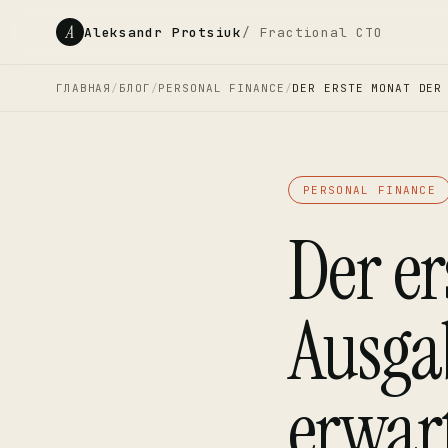
A
Aleksandr Protsiuk
/ Fractional CTO
ГЛАВНАЯ
/
БЛОГ
/
PERSONAL FINANCE
/
DER ERSTE MONAT DER
PERSONAL FINANCE
Der er
Ausga
erwar