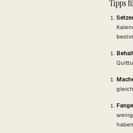
Tipps f
Setzen
Kalen
besti
Behal
Quittu
Mache
gleich
Fangen
wenig
haben,