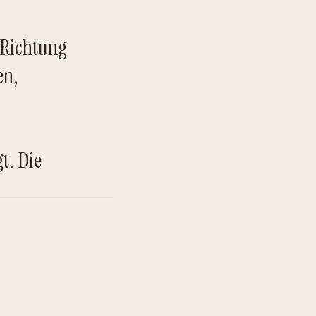
n Richtung
en,
TO
t. Die