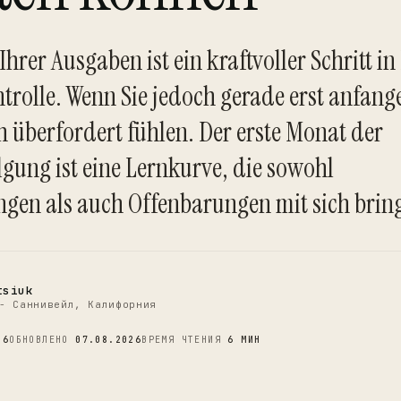
Ihrer Ausgaben ist ein kraftvoller Schritt i
ntrolle. Wenn Sie jedoch gerade erst anfang
h überfordert fühlen. Der erste Monat der
C
gung ist eine Lernkurve, die sowohl
gen als auch Offenbarungen mit sich bring
tsiuk
- Саннивейл, Калифорния
26
ОБНОВЛЕНО
07.08.2026
ВРЕМЯ ЧТЕНИЯ
6 МИН