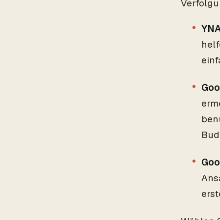
Verfolgu
YNA
helf
einf
Goo
ermö
benu
Bud
Goo
Ans
erst