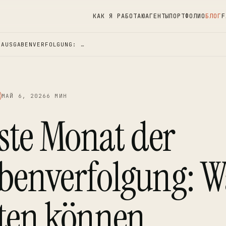
КАК Я РАБОТАЮ
АГЕНТЫ
ПОРТФОЛИО
БЛОГ
F
 AUSGABENVERFOLGUNG: …
МАЙ 6, 2026
6 МИН
ste Monat der
benverfolgung: Wa
ten können