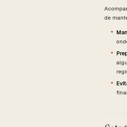
Acompan
de mante
Man
onde
Prep
alg
regi
Evit
fina