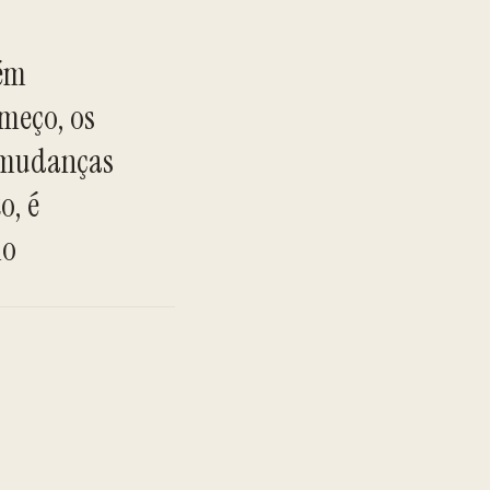
bém
meço, os
r mudanças
TO
o, é
lo