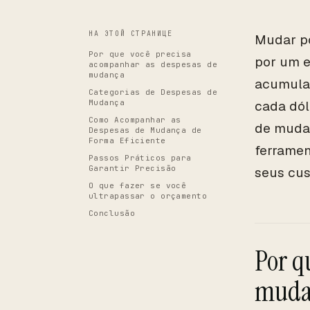
НА ЭТОЙ СТРАНИЦЕ
Mudar po
Por que você precisa
por um e
acompanhar as despesas de
mudança
acumular
Categorias de Despesas de
Mudança
cada dól
Como Acompanhar as
de mudan
Despesas de Mudança de
Forma Eficiente
ferramen
Passos Práticos para
Garantir Precisão
seus cu
O que fazer se você
ultrapassar o orçamento
Conclusão
Por q
muda