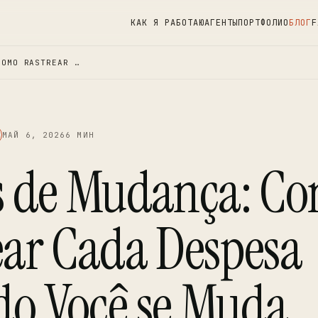
КАК Я РАБОТАЮ
АГЕНТЫ
ПОРТФОЛИО
БЛОГ
F
COMO RASTREAR …
МАЙ 6, 2026
6 МИН
s de Mudança: C
ear Cada Despesa
o Você se Muda