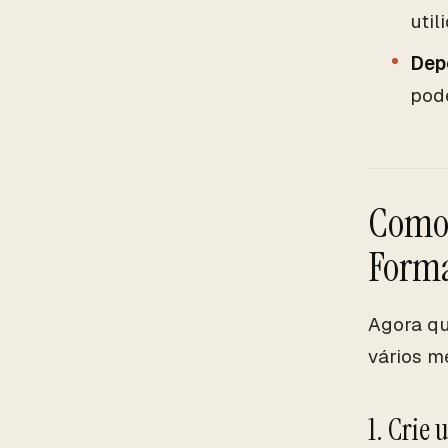
util
Dep
pod
Como 
Forma
Agora qu
vários 
1. Crie