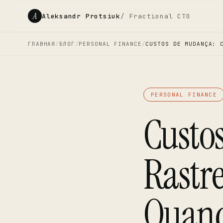
A
Aleksandr Protsiuk
/ Fractional CTO
ГЛАВНАЯ
/
БЛОГ
/
PERSONAL FINANCE
/
CUSTOS DE MUDANÇA: 
PERSONAL FINANCE
Custo
Rastr
Quand