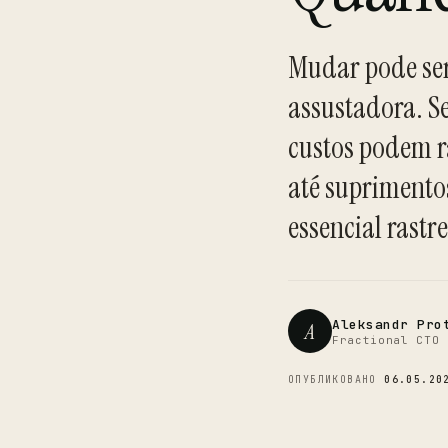
Mudar pode se
assustadora. S
custos podem 
até suprimento
essencial rast
Aleksandr Pro
A
Fractional CTO 
ОПУБЛИКОВАНО
06.05.20