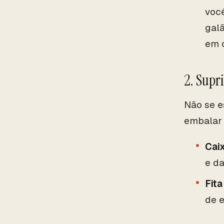
voc
galã
em 
2. Sup
Não se e
embalar 
Cai
e da
Fita
de 