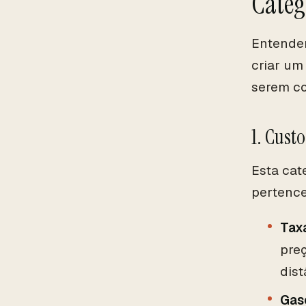
Categ
Entender
criar um
serem co
1. Cust
Esta cat
pertence
Tax
pre
dist
Gas