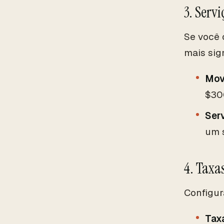
3. Servi
Se você 
mais sign
Mov
$30
Ser
um 
4. Taxa
Configur
Tax