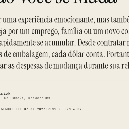
r uma experiência emocionante, mas tam
eja por um emprego, família ou um novo co
rapidamente se acumular. Desde contrata
C
s de embalagem, cada dólar conta. Portant
rear as despesas de mudança durante sua re
tsiuk
- Саннивейл, Калифорния
26
ОБНОВЛЕНО
06.08.2026
ВРЕМЯ ЧТЕНИЯ
6 МИН