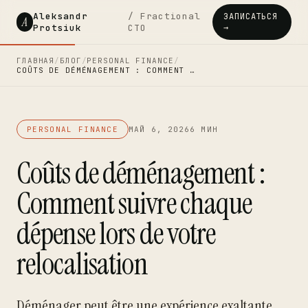
Aleksandr
/ Fractional
ЗАПИСАТЬСЯ
A
Protsiuk
CTO
→
ГЛАВНАЯ
/
БЛОГ
/
PERSONAL FINANCE
/
COÛTS DE DÉMÉNAGEMENT : COMMENT …
PERSONAL FINANCE
МАЙ 6, 2026
6 МИН
Coûts de déménagement :
Comment suivre chaque
dépense lors de votre
relocalisation
Déménager peut être une expérience exaltante