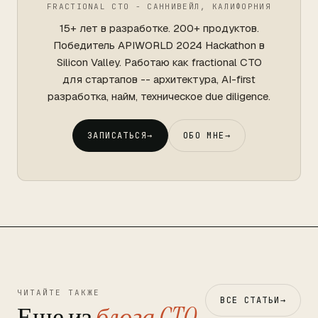
FRACTIONAL CTO - САННИВЕЙЛ, КАЛИФОРНИЯ
15+ лет в разработке. 200+ продуктов.
Победитель APIWORLD 2024 Hackathon в
Silicon Valley. Работаю как fractional CTO
для стартапов -- архитектура, AI-first
разработка, найм, техническое due diligence.
ЗАПИСАТЬСЯ
→
ОБО МНЕ
→
ЧИТАЙТЕ ТАКЖЕ
ВСЕ СТАТЬИ
→
Еще из
блога CTO