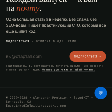
на
почту
.
Одна большая статья в неделю. Без спама, без
SEO-воды. Пишет практикующий CTO, который все
еще шипит код.
ПОДПИСАТЬСЯ
- ОТПИСКА В ОДИН КЛИК
ПОДПИСАТЬСЯ →
Подписываясь, вы соглашаетесь получать письма. Без передачи
списка третьим лицам.
Отписаться можно в любой момент.
AI Bot
💬
© 2009-2026 - Aleksandr Protsiuk - Zavod-IT -
Sunnyvale, CA
Блог
LinkedIn
Twitter
zavod-it.com