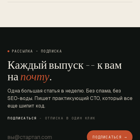
РАССЫЛКА - ПОДПИСКА
Каждый выпуск -- к вам
на
почту
.
Одна большая статья в неделю. Без спама, без
SEO-воды. Пишет практикующий CTO, который все
еще шипит код.
ПОДПИСАТЬСЯ
- ОТПИСКА В ОДИН КЛИК
ПОДПИСАТЬСЯ →