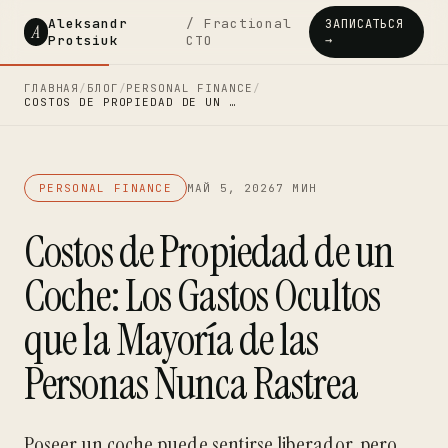
Aleksandr
/ Fractional
ЗАПИСАТЬСЯ
A
Protsiuk
CTO
→
ГЛАВНАЯ
/
БЛОГ
/
PERSONAL FINANCE
/
COSTOS DE PROPIEDAD DE UN …
PERSONAL FINANCE
МАЙ 5, 2026
7 МИН
Costos de Propiedad de un
Coche: Los Gastos Ocultos
que la Mayoría de las
Personas Nunca Rastrea
Poseer un coche puede sentirse liberador, pero