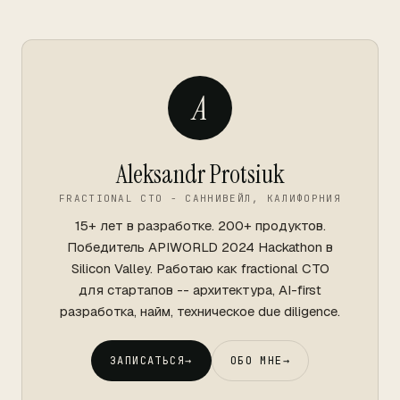
A
Aleksandr Protsiuk
FRACTIONAL CTO - САННИВЕЙЛ, КАЛИФОРНИЯ
15+ лет в разработке. 200+ продуктов.
Победитель APIWORLD 2024 Hackathon в
Silicon Valley. Работаю как fractional CTO
для стартапов -- архитектура, AI-first
разработка, найм, техническое due diligence.
ЗАПИСАТЬСЯ
→
ОБО МНЕ
→