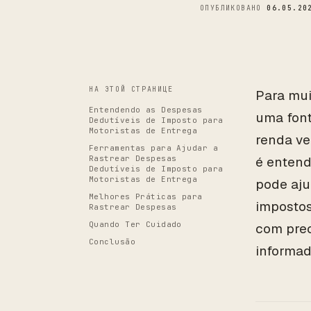
ОПУБЛИКОВАНО
06.05.20
НА ЭТОЙ СТРАНИЦЕ
Para mui
Entendendo as Despesas
uma font
Dedutíveis de Imposto para
Motoristas de Entrega
renda ve
Ferramentas para Ajudar a
Rastrear Despesas
é entend
Dedutíveis de Imposto para
Motoristas de Entrega
pode aju
Melhores Práticas para
impostos
Rastrear Despesas
Quando Ter Cuidado
com prec
Conclusão
informad