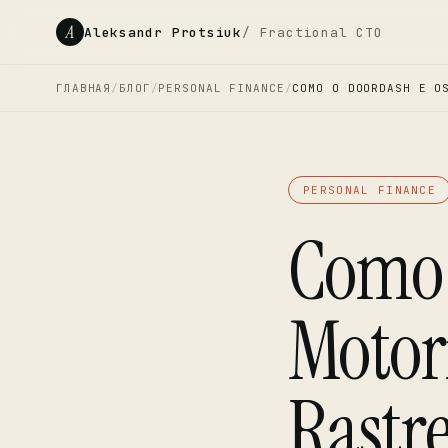
A
Aleksandr Protsiuk
/ Fractional CTO
ГЛАВНАЯ
/
БЛОГ
/
PERSONAL FINANCE
/
COMO O DOORDASH E O
PERSONAL FINANCE
Como 
Motor
Rastre