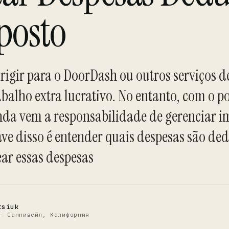
posto
rigir para o DoorDash ou outros serviços d
balho extra lucrativo. No entanto, com o p
da vem a responsabilidade de gerenciar i
C
e disso é entender quais despesas são dedu
ear essas despesas
tsiuk
- Саннивейл, Калифорния