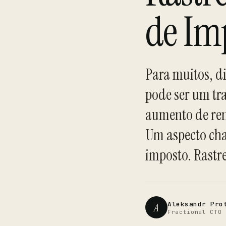
de Im
Para muitos, di
pode ser um tra
aumento de ren
Um aspecto chav
imposto. Rastr
Aleksandr Pro
A
Fractional CTO 