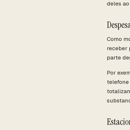
deles ao
Despesa
Como mot
receber 
parte de
Por exem
telefone
totaliza
substanc
Estaci