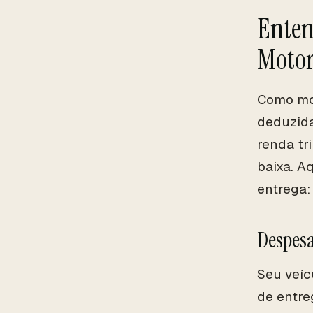
Enten
Motor
Como mot
deduzida
renda tr
baixa. A
entrega:
Despesa
Seu veíc
de entre