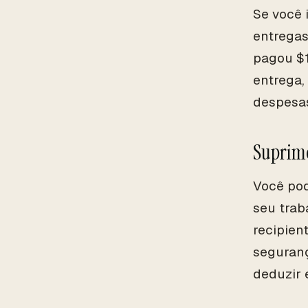
Se você 
entregas
pagou $1
entrega,
despesas
Suprim
Você pod
seu trab
recipien
seguranç
deduzir 