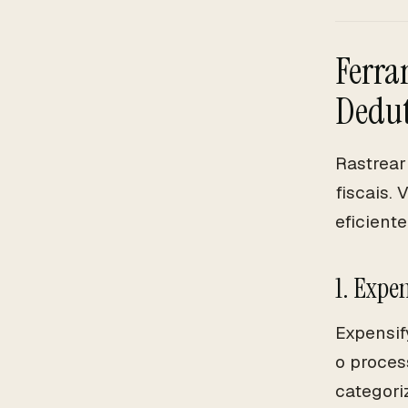
Ferra
Dedut
Rastrear
fiscais.
eficiente
1. Expe
Expensif
o proces
categori