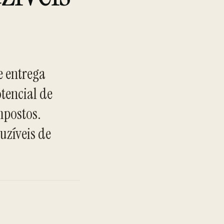
e entrega
otencial de
mpostos.
TO
zíveis de