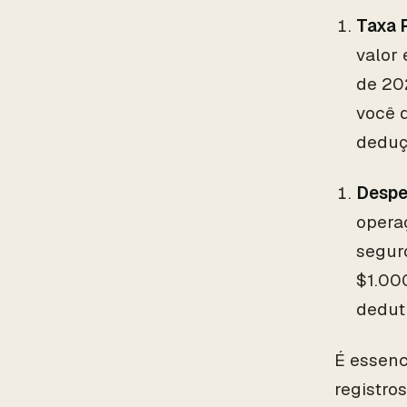
Taxa 
valor 
de 20
você d
deduç
Despe
opera
segur
$1.00
dedutí
É essenc
registro