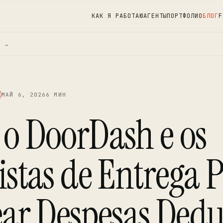
КАК Я РАБОТАЮ
АГЕНТЫ
ПОРТФОЛИО
БЛОГ
F
S …
МАЙ 6, 2026
6 МИН
o DoorDash e os
istas de Entrega
ar Despesas Deduz