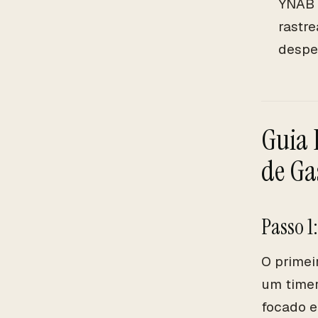
YNAB 
rastr
despe
Guia 
de Ga
Passo 1
O primei
um timer
focado e