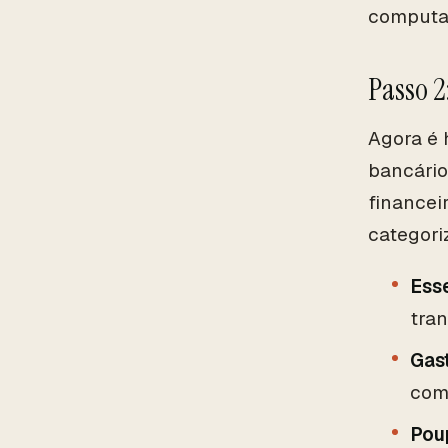
computad
Passo 2
Agora é 
bancário
financei
categori
Ess
tran
Gast
com
Pou