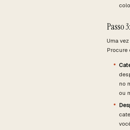
col
Passo 3
Uma vez 
Procure 
Cat
desp
no 
ou 
Des
cat
voc