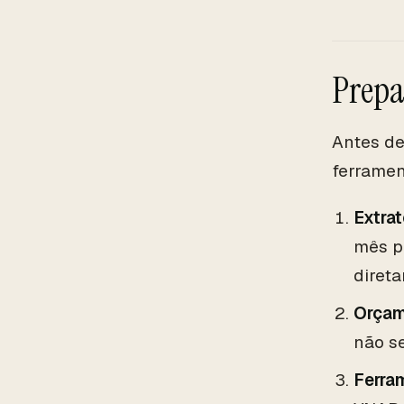
Prepa
Antes de
ferramen
Extra
mês p
diret
Orça
não s
Ferra