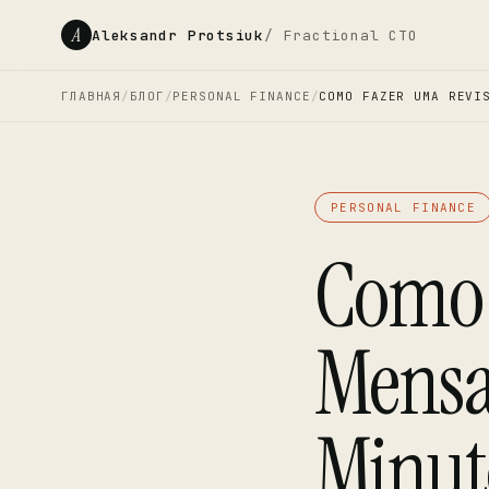
A
Aleksandr Protsiuk
/ Fractional CTO
ГЛАВНАЯ
/
БЛОГ
/
PERSONAL FINANCE
/
COMO FAZER UMA REVI
PERSONAL FINANCE
Como 
Mensa
Minut