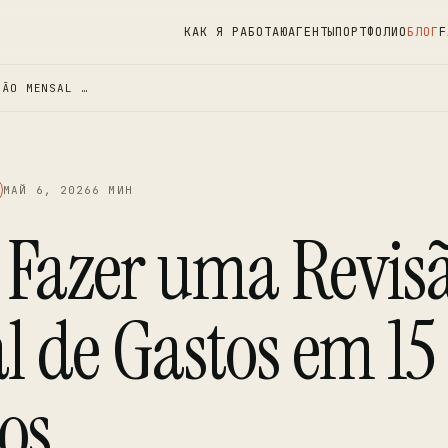
КАК Я РАБОТАЮ
АГЕНТЫ
ПОРТФОЛИО
БЛОГ
F
SÃO MENSAL …
МАЙ 6, 2026
6 МИН
Fazer uma Revis
l de Gastos em 15
os