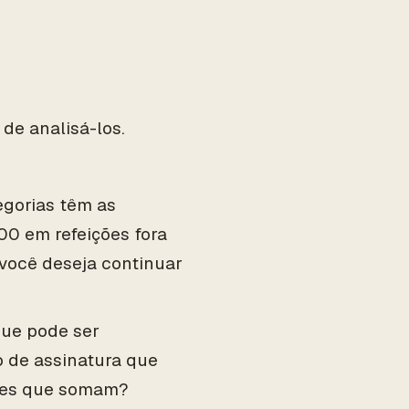
de analisá-los.
tegorias têm as
00 em refeições fora
você deseja continuar
que pode ser
 de assinatura que
ntes que somam?