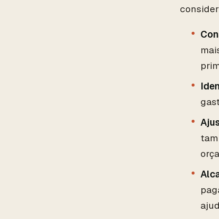
consider
Con
mais
prim
Iden
gast
Aju
tam
orç
Alc
paga
ajud