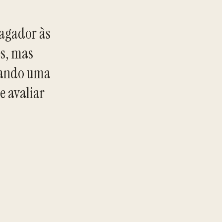
magador às
es, mas
izando uma
TO
e avaliar