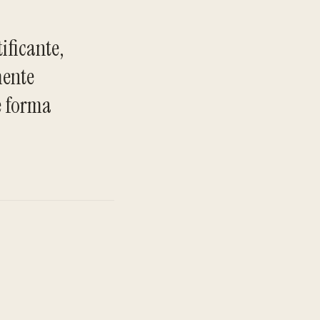
ificante,
mente
e forma
TO