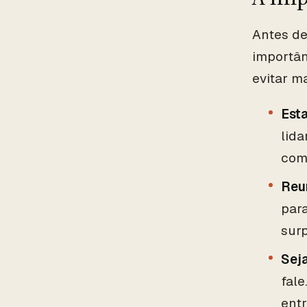
Antes de
importân
evitar m
Est
lid
com
Reu
para
sur
Sej
fal
entr