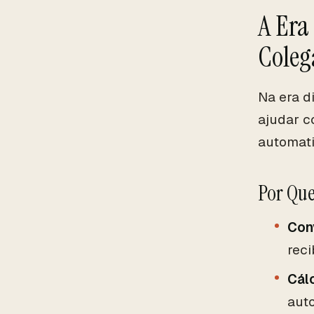
A Era
Coleg
Na era d
ajudar c
automati
Por Que
Con
reci
Cál
aut