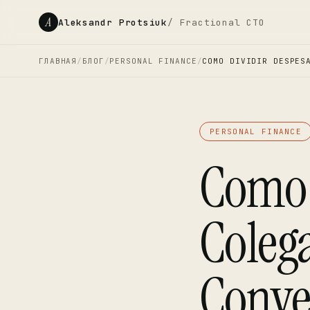
A
Aleksandr Protsiuk
/ Fractional CTO
ГЛАВНАЯ
/
БЛОГ
/
PERSONAL FINANCE
/
COMO DIVIDIR DESPES
PERSONAL FINANCE
Como 
Coleg
Conve