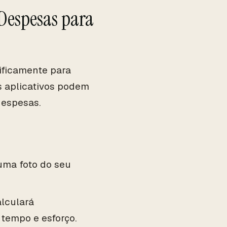
 Despesas para
cificamente para
s aplicativos podem
despesas.
uma foto do seu
alculará
tempo e esforço.