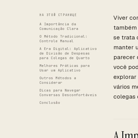
НА ЭТОЙ СТРАНИЦЕ
Viver co
A Importância da
também p
Comunicação Clara
se trata
O Método Tradicional:
Controle Manual
manter u
A Era Digital: Aplicativo
de Divisão de Despesas
parecer 
para Colegas de Quarto
você pod
Melhores Práticas para
Usar um Aplicativo
explorar
Outros Métodos a
Considerar
vários m
Dicas para Navegar
Conversas Desconfortáveis
colegas 
Conclusão
A Imp