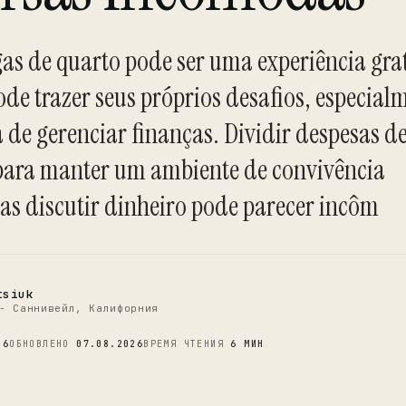
as de quarto pode ser uma experiência grat
e trazer seus próprios desafios, especial
 de gerenciar finanças. Dividir despesas d
C
l para manter um ambiente de convivência
s discutir dinheiro pode parecer incôm
tsiuk
- Саннивейл, Калифорния
26
ОБНОВЛЕНО
07.08.2026
ВРЕМЯ ЧТЕНИЯ
6 МИН