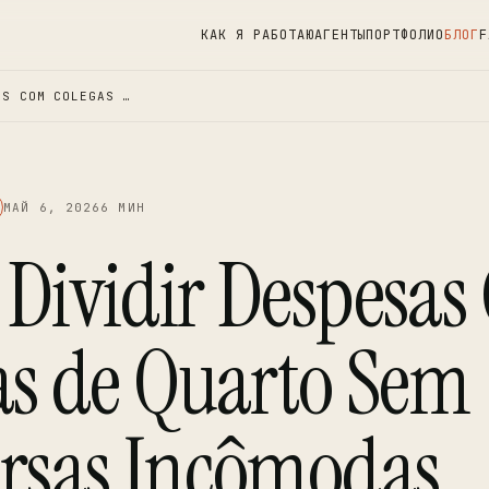
КАК Я РАБОТАЮ
АГЕНТЫ
ПОРТФОЛИО
БЛОГ
F
AS COM COLEGAS …
МАЙ 6, 2026
6 МИН
Dividir Despesas
as de Quarto Sem
rsas Incômodas