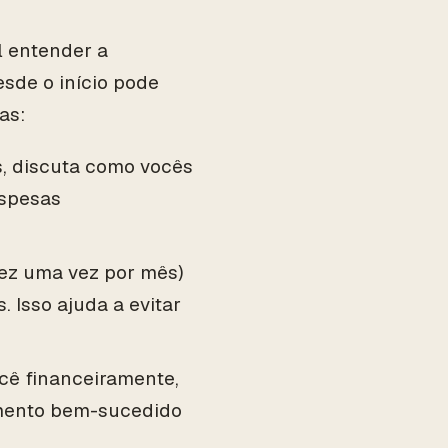
l entender a
esde o início pode
as:
s, discuta como vocês
espesas
vez uma vez por mês)
 Isso ajuda a evitar
ocê financeiramente,
amento bem-sucedido