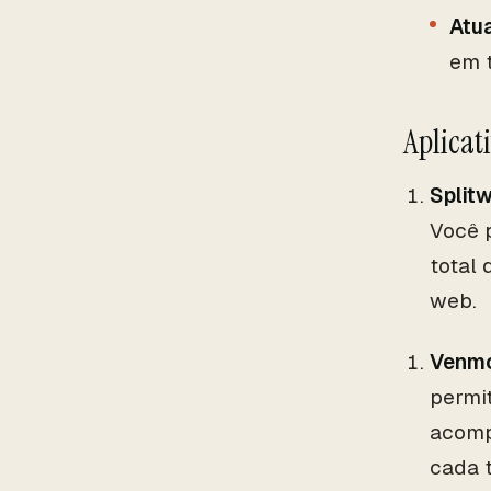
Atu
em 
Aplicat
Splitw
Você 
total 
web.
Venm
permi
acomp
cada t