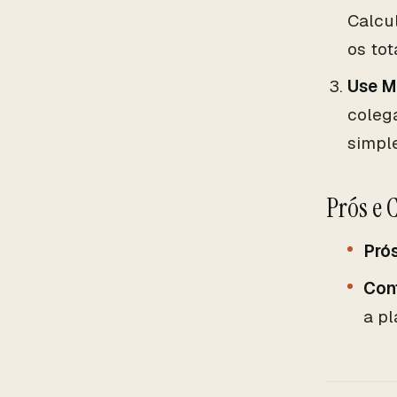
Calcu
os tot
Use M
coleg
simpl
Prós e 
Pró
Con
a pl