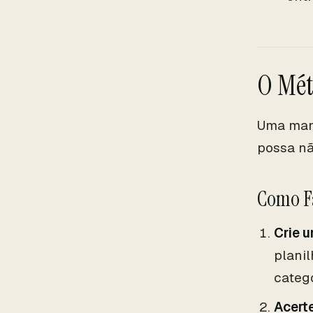
O Mét
Uma mane
possa nã
Como F
Crie 
plani
catego
Acert