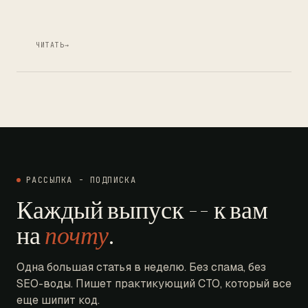
ЧИТАТЬ
→
РАССЫЛКА - ПОДПИСКА
Каждый выпуск -- к вам
на
почту
.
Одна большая статья в неделю. Без спама, без
SEO-воды. Пишет практикующий CTO, который все
еще шипит код.