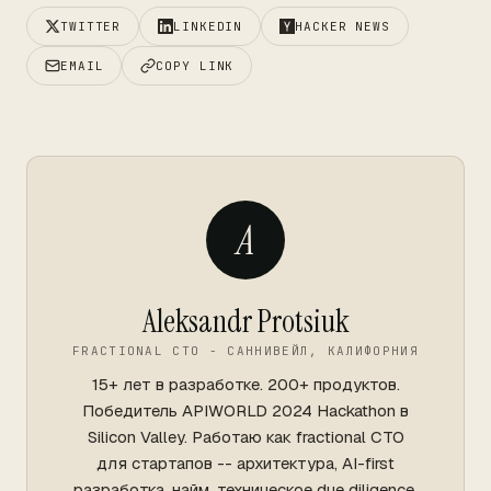
TWITTER
LINKEDIN
HACKER NEWS
EMAIL
COPY LINK
A
Aleksandr Protsiuk
FRACTIONAL CTO - САННИВЕЙЛ, КАЛИФОРНИЯ
15+ лет в разработке. 200+ продуктов.
Победитель APIWORLD 2024 Hackathon в
Silicon Valley. Работаю как fractional CTO
для стартапов -- архитектура, AI-first
разработка, найм, техническое due diligence.