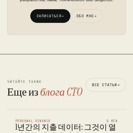
ЗАПИСАТЬСЯ
→
ОБО МНЕ
→
ЧИТАЙТЕ ТАКЖЕ
ВСЕ СТАТЬИ
→
Еще из
блога CTO
PERSONAL FINANCE
5 MIN
1년간의 지출 데이터: 그것이 열