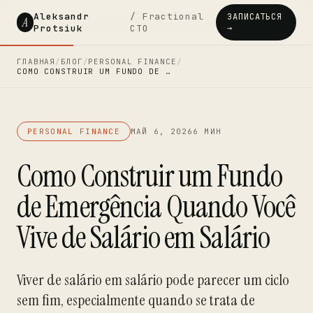
Aleksandr
/ Fractional
ЗАПИСАТЬСЯ
A
Protsiuk
CTO
→
ГЛАВНАЯ
/
БЛОГ
/
PERSONAL FINANCE
/
COMO CONSTRUIR UM FUNDO DE …
PERSONAL FINANCE
МАЙ 6, 2026
6 МИН
Como Construir um Fundo
de Emergência Quando Você
Vive de Salário em Salário
Viver de salário em salário pode parecer um ciclo
sem fim, especialmente quando se trata de