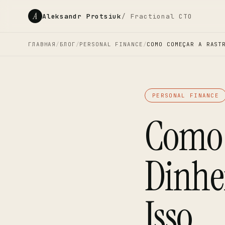
A
Aleksandr Protsiuk
/ Fractional CTO
ГЛАВНАЯ
/
БЛОГ
/
PERSONAL FINANCE
/
COMO COMEÇAR A RAST
PERSONAL FINANCE
Como 
Dinhei
Isso