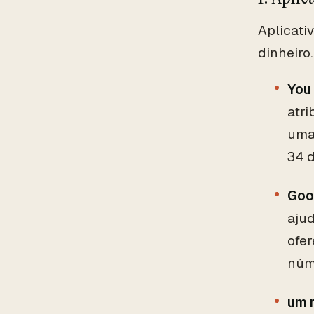
Aplicati
dinheiro
You
atri
uma
34 d
Goo
ajud
ofer
núm
um 