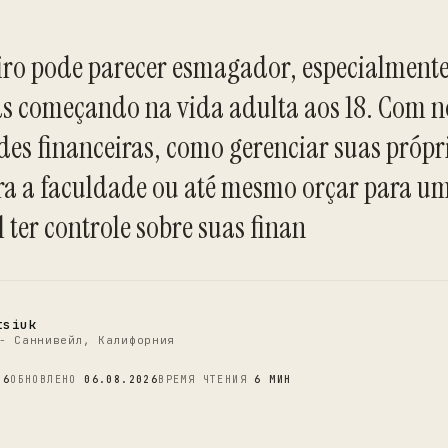
iro pode parecer esmagador, especialment
as começando na vida adulta aos 18. Com 
des financeiras, como gerenciar suas própr
C
a a faculdade ou até mesmo orçar para um
l ter controle sobre suas finan
tsiuk
- Саннивейл, Калифорния
26
ОБНОВЛЕНО
06.08.2026
ВРЕМЯ ЧТЕНИЯ
6 МИН