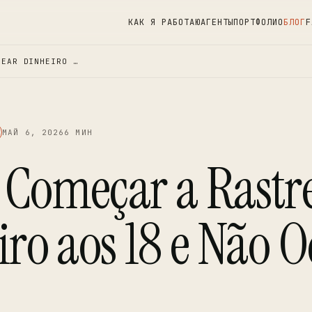
КАК Я РАБОТАЮ
АГЕНТЫ
ПОРТФОЛИО
БЛОГ
F
REAR DINHEIRO …
МАЙ 6, 2026
6 МИН
Começar a Rastr
ro aos 18 e Não O