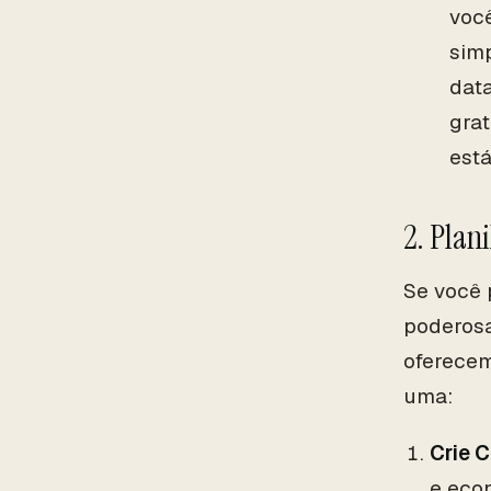
você
simp
dat
grat
est
2. Plan
Se você 
poderosa
oferecem
uma:
Crie 
e eco