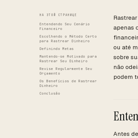
НА ЭТОЙ СТРАНИЦЕ
Rastrear
Entendendo Seu Cenário
apenas c
Financeiro
financei
Escolhendo o Método Certo
para Rastrear Dinheiro
ou até m
Definindo Metas
sobre su
Mantendo-se Motivado para
Rastrear Seu Dinheiro
não odei
Revise Regularmente Seu
Orçamento
podem to
Os Benefícios de Rastrear
Dinheiro
Conclusão
Enten
Antes de