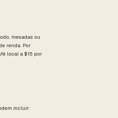
íodo, mesadas ou
de renda. Por
é local a $15 por
odem incluir: