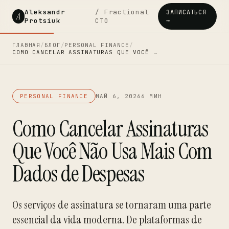
Aleksandr
/ Fractional
ЗАПИСАТЬСЯ
A
Protsiuk
CTO
→
ГЛАВНАЯ
/
БЛОГ
/
PERSONAL FINANCE
/
COMO CANCELAR ASSINATURAS QUE VOCÊ …
PERSONAL FINANCE
МАЙ 6, 2026
6 МИН
Como Cancelar Assinaturas
Que Você Não Usa Mais Com
Dados de Despesas
Os serviços de assinatura se tornaram uma parte
essencial da vida moderna. De plataformas de