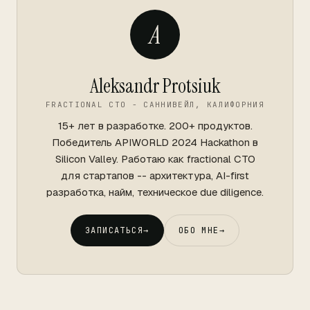
A
Aleksandr Protsiuk
FRACTIONAL CTO - САННИВЕЙЛ, КАЛИФОРНИЯ
15+ лет в разработке. 200+ продуктов.
Победитель APIWORLD 2024 Hackathon в
Silicon Valley. Работаю как fractional CTO
для стартапов -- архитектура, AI-first
разработка, найм, техническое due diligence.
ЗАПИСАТЬСЯ
→
ОБО МНЕ
→