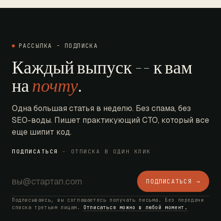
РАССЫЛКА - ПОДПИСКА
Каждый выпуск -- к вам
на
почту
.
Одна большая статья в неделю. Без спама, без
SEO-воды. Пишет практикующий CTO, который все
еще шипит код.
ПОДПИСАТЬСЯ
- ОТПИСКА В ОДИН КЛИК
ПОДПИСАТЬСЯ →
Подписываясь, вы соглашаетесь получать письма. Без передачи
списка третьим лицам.
Отписаться можно в любой момент.