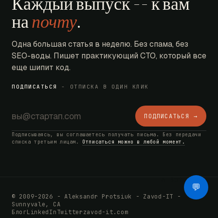
Каждый выпуск -- к вам
на
почту
.
Одна большая статья в неделю. Без спама, без
SEO-воды. Пишет практикующий CTO, который все
еще шипит код.
ПОДПИСАТЬСЯ
- ОТПИСКА В ОДИН КЛИК
ПОДПИСАТЬСЯ →
Подписываясь, вы соглашаетесь получать письма. Без передачи
списка третьим лицам.
Отписаться можно в любой момент.
AI Bot
💬
© 2009-2026 - Aleksandr Protsiuk - Zavod-IT -
Sunnyvale, CA
Блог
LinkedIn
Twitter
zavod-it.com