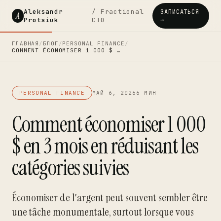
Aleksandr
/ Fractional
ЗАПИСАТЬСЯ
A
Protsiuk
CTO
→
ГЛАВНАЯ
/
БЛОГ
/
PERSONAL FINANCE
/
COMMENT ÉCONOMISER 1 000 $ …
PERSONAL FINANCE
МАЙ 6, 2026
6 МИН
Comment économiser 1 000
$ en 3 mois en réduisant les
catégories suivies
Économiser de l'argent peut souvent sembler être
une tâche monumentale, surtout lorsque vous