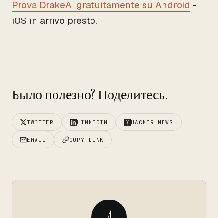
Prova DrakeAI gratuitamente su Android
-
iOS in arrivo presto.
Было полезно? Поделитесь.
TWITTER
LINKEDIN
HACKER NEWS
EMAIL
COPY LINK
A