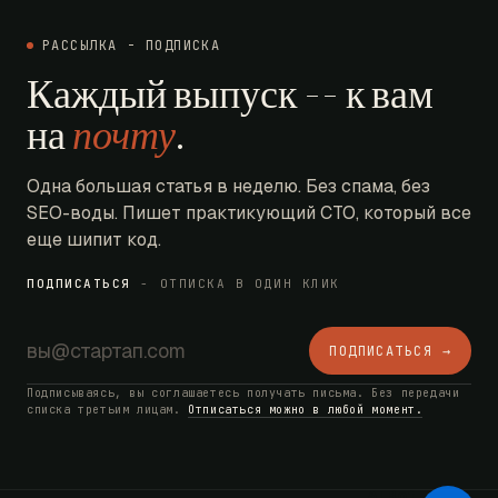
РАССЫЛКА - ПОДПИСКА
Каждый выпуск -- к вам
на
почту
.
Одна большая статья в неделю. Без спама, без
SEO-воды. Пишет практикующий CTO, который все
еще шипит код.
ПОДПИСАТЬСЯ
- ОТПИСКА В ОДИН КЛИК
ПОДПИСАТЬСЯ →
Подписываясь, вы соглашаетесь получать письма. Без передачи
списка третьим лицам.
Отписаться можно в любой момент.
AI Bot