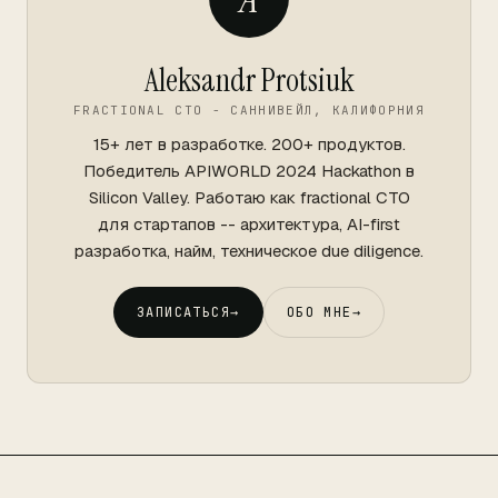
Aleksandr Protsiuk
FRACTIONAL CTO - САННИВЕЙЛ, КАЛИФОРНИЯ
15+ лет в разработке. 200+ продуктов.
Победитель APIWORLD 2024 Hackathon в
Silicon Valley. Работаю как fractional CTO
для стартапов -- архитектура, AI-first
разработка, найм, техническое due diligence.
ЗАПИСАТЬСЯ
→
ОБО МНЕ
→