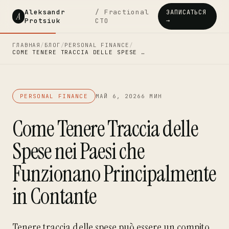
Aleksandr
/ Fractional
ЗАПИСАТЬСЯ
A
Protsiuk
CTO
→
ГЛАВНАЯ
/
БЛОГ
/
PERSONAL FINANCE
/
COME TENERE TRACCIA DELLE SPESE …
PERSONAL FINANCE
МАЙ 6, 2026
6 МИН
Come Tenere Traccia delle
Spese nei Paesi che
Funzionano Principalmente
in Contante
Tenere traccia delle spese può essere un compito