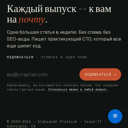
Каждый выпуск -- к вам
на
почту
.
Одна большая статья в неделю. Без спама, без
SEO-воды. Пишет практикующий CTO, который все
еще шипит код.
ПОДПИСАТЬСЯ
- ОТПИСКА В ОДИН КЛИК
ПОДПИСАТЬСЯ →
Подписываясь, вы соглашаетесь получать письма. Без передачи
списка третьим лицам.
Отписаться можно в любой момент.
AI Bot
💬
© 2009-2026 - Aleksandr Protsiuk - Zavod-IT -
Sunnyvale, CA