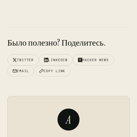
Было полезно? Поделитесь.
TWITTER
LINKEDIN
HACKER NEWS
EMAIL
COPY LINK
A