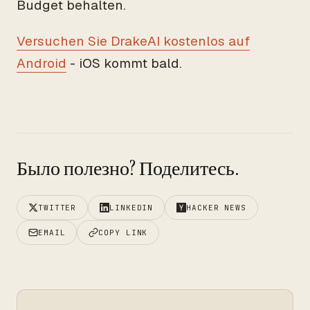
Budget behalten.
Versuchen Sie DrakeAI kostenlos auf
Android
- iOS kommt bald.
Было полезно? Поделитесь.
TWITTER
LINKEDIN
HACKER NEWS
EMAIL
COPY LINK