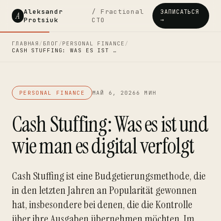
Aleksandr
/ Fractional
ЗАПИСАТЬСЯ
A
Protsiuk
CTO
→
ГЛАВНАЯ
/
БЛОГ
/
PERSONAL FINANCE
/
CASH STUFFING: WAS ES IST …
PERSONAL FINANCE
МАЙ 6, 2026
6 МИН
Cash Stuffing: Was es ist und
wie man es digital verfolgt
Cash Stuffing ist eine Budgetierungsmethode, die
in den letzten Jahren an Popularität gewonnen
hat, insbesondere bei denen, die die Kontrolle
über ihre Ausgaben übernehmen möchten. Im