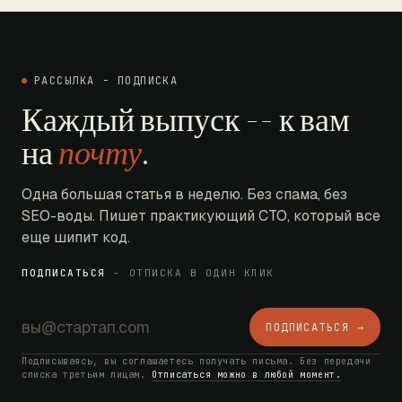
РАССЫЛКА - ПОДПИСКА
Каждый выпуск -- к вам
на
почту
.
Одна большая статья в неделю. Без спама, без
SEO-воды. Пишет практикующий CTO, который все
еще шипит код.
ПОДПИСАТЬСЯ
- ОТПИСКА В ОДИН КЛИК
ПОДПИСАТЬСЯ →
Подписываясь, вы соглашаетесь получать письма. Без передачи
списка третьим лицам.
Отписаться можно в любой момент.