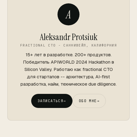
A
Aleksandr Protsiuk
FRACTIONAL CTO - САННИВЕЙЛ, КАЛИФОРНИЯ
15+ лет в разработке. 200+ продуктов.
Победитель APIWORLD 2024 Hackathon в
Silicon Valley. Работаю как fractional CTO
для стартапов -- архитектура, AI-first
разработка, найм, техническое due diligence.
ЗАПИСАТЬСЯ
→
ОБО МНЕ
→