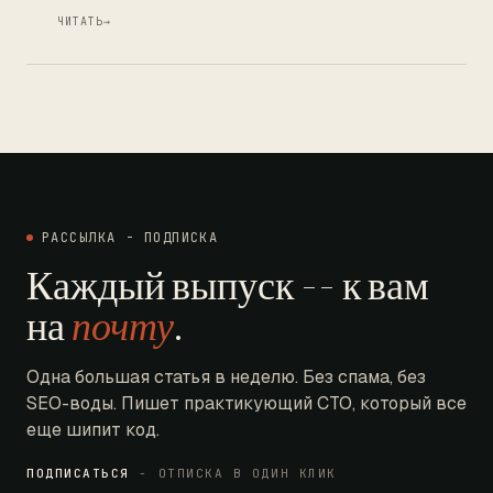
ЧИТАТЬ
→
РАССЫЛКА - ПОДПИСКА
Каждый выпуск -- к вам
на
почту
.
Одна большая статья в неделю. Без спама, без
SEO-воды. Пишет практикующий CTO, который все
еще шипит код.
ПОДПИСАТЬСЯ
- ОТПИСКА В ОДИН КЛИК