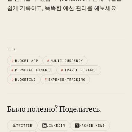
쉽게 기록하고, 똑똑한 예산 관리를 해보세요!
ТЕГИ
#
BUDGET APP
#
MULTI-CURRENCY
#
PERSONAL FINANCE
#
TRAVEL FINANCE
#
BUDGETING
#
EXPENSE-TRACKING
Было полезно? Поделитесь.
TWITTER
LINKEDIN
HACKER NEWS