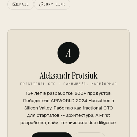
EMAIL
COPY LINK
A
Aleksandr Protsiuk
FRACTIONAL CTO - САННИВЕЙЛ, КАЛИФОРНИЯ
15+ лет в разработке. 200+ продуктов.
Победитель APIWORLD 2024 Hackathon в
Silicon Valley. Работаю как fractional CTO
для стартапов -- архитектура, AI-first
разработка, найм, техническое due diligence.