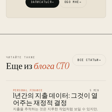
ЗАПИСАТЬСЯ
→
ОБО МНЕ
→
ЧИТАЙТЕ ТАКЖЕ
ВСЕ СТАТЬИ
→
Еще из
блога CTO
PERSONAL FINANCE
5 MIN
1년간의 지출 데이터: 그것이 열
어주는 재정적 결정
지출을 추적하는 것은 지루한 작업처럼 보일 수 있지만,