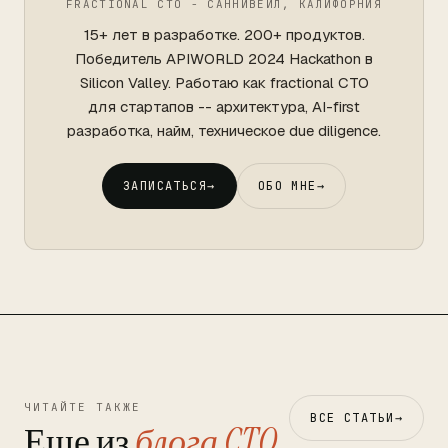
FRACTIONAL CTO - САННИВЕЙЛ, КАЛИФОРНИЯ
15+ лет в разработке. 200+ продуктов.
Победитель APIWORLD 2024 Hackathon в
Silicon Valley. Работаю как fractional CTO
для стартапов -- архитектура, AI-first
разработка, найм, техническое due diligence.
ЗАПИСАТЬСЯ
→
ОБО МНЕ
→
ЧИТАЙТЕ ТАКЖЕ
ВСЕ СТАТЬИ
→
Еще из
блога CTO