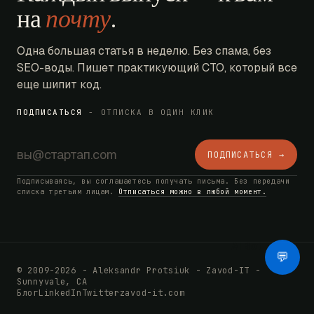
на
почту
.
Одна большая статья в неделю. Без спама, без
SEO-воды. Пишет практикующий CTO, который все
еще шипит код.
ПОДПИСАТЬСЯ
- ОТПИСКА В ОДИН КЛИК
ПОДПИСАТЬСЯ →
Подписываясь, вы соглашаетесь получать письма. Без передачи
списка третьим лицам.
Отписаться можно в любой момент.
AI Bot
💬
© 2009-2026 - Aleksandr Protsiuk - Zavod-IT -
Sunnyvale, CA
Блог
LinkedIn
Twitter
zavod-it.com