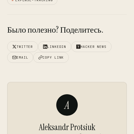
#
EXPENSE-TRACKING
Было полезно? Поделитесь.
TWITTER
LINKEDIN
HACKER NEWS
EMAIL
COPY LINK
A
Aleksandr Protsiuk