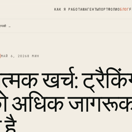
КАК Я РАБОТАЮ
АГЕНТЫ
ПОРТФОЛИО
БЛОГ
F
 आपको …
МАЙ 6, 2026
8 МИН
्मक खर्च: ट्रैकिं
 अधिक जागरू
है