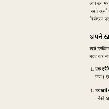
आप उन भावन
अपने खर्चों
नियंत्रण प्
अपने खर्
खर्च ट्रैकि
मदद कर सकत
एक ट्रैकि
ऐप्स। ए
हर खर्च क
कॉफी खर