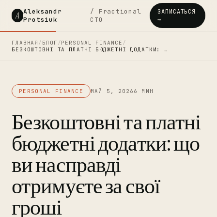
Aleksandr
/ Fractional
ЗАПИСАТЬСЯ
A
Protsiuk
CTO
→
ГЛАВНАЯ
/
БЛОГ
/
PERSONAL FINANCE
/
БЕЗКОШТОВНІ ТА ПЛАТНІ БЮДЖЕТНІ ДОДАТКИ: …
PERSONAL FINANCE
МАЙ 5, 2026
6 МИН
Безкоштовні та платні
бюджетні додатки: що
ви насправді
отримуєте за свої
гроші