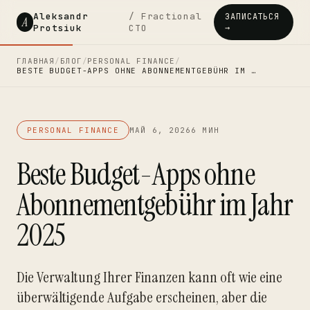
Aleksandr
/ Fractional
ЗАПИСАТЬСЯ
A
Protsiuk
CTO
→
ГЛАВНАЯ
/
БЛОГ
/
PERSONAL FINANCE
/
BESTE BUDGET-APPS OHNE ABONNEMENTGEBÜHR IM …
PERSONAL FINANCE
МАЙ 6, 2026
6 МИН
Beste Budget-Apps ohne
Abonnementgebühr im Jahr
2025
Die Verwaltung Ihrer Finanzen kann oft wie eine
überwältigende Aufgabe erscheinen, aber die