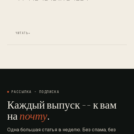
ЧИТАТЬ
→
РАССЫЛКА - ПОДПИСКА
Каждый выпуск -- к вам
на
почту
.
Одна большая статья в неделю. Без спама, без