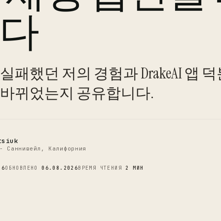
다
C
실패했던 저의 경험과 DrakeAI 앱 
 바뀌었는지 공유합니다.
tsiuk
- Саннивейл, Калифорния
26
ОБНОВЛЕНО
06.08.2026
ВРЕМЯ ЧТЕНИЯ
2 МИН