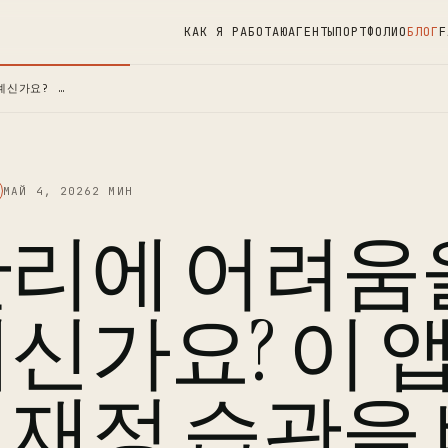
КАК Я РАБОТАЮ
АГЕНТЫ
ПОРТФОЛИО
БЛОГ
F
계신가요? …
МАЙ 4, 2026
2 МИН
관리에 어려움
계신가요? 이 
 재정 습관을