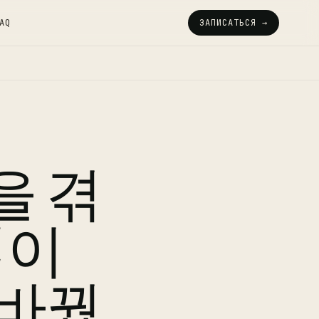
AQ
ЗАПИСАТЬСЯ →
을 겪
앱이
 바꿨