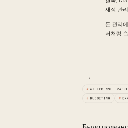
결국, D
재정 관리
돈 관리에
저처럼 습
ТЕГИ
#
AI EXPENSE TRACK
#
BUDGETING
#
EX
Было полезно