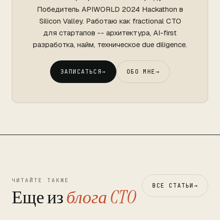
Победитель APIWORLD 2024 Hackathon в
Silicon Valley. Работаю как fractional CTO
для стартапов -- архитектура, AI-first
разработка, найм, техническое due diligence.
ЗАПИСАТЬСЯ
→
ОБО МНЕ
→
ЧИТАЙТЕ ТАКЖЕ
ВСЕ СТАТЬИ
→
Еще из
блога CTO