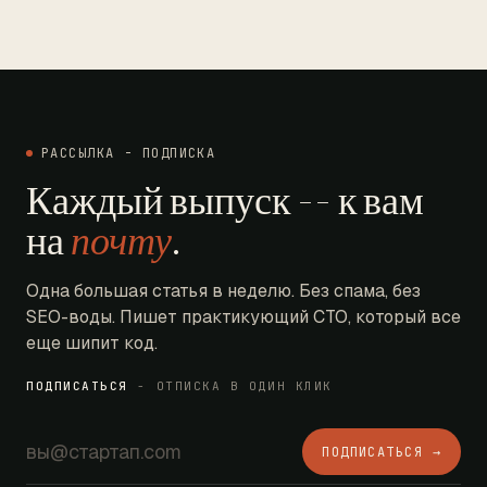
РАССЫЛКА - ПОДПИСКА
Каждый выпуск -- к вам
на
почту
.
Одна большая статья в неделю. Без спама, без
SEO-воды. Пишет практикующий CTO, который все
еще шипит код.
ПОДПИСАТЬСЯ
- ОТПИСКА В ОДИН КЛИК
ПОДПИСАТЬСЯ →