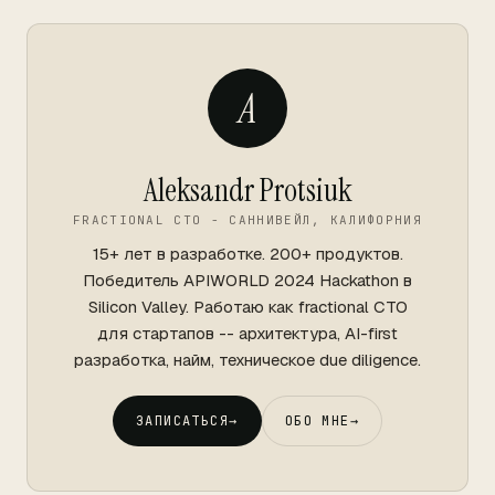
A
Aleksandr Protsiuk
FRACTIONAL CTO - САННИВЕЙЛ, КАЛИФОРНИЯ
15+ лет в разработке. 200+ продуктов.
Победитель APIWORLD 2024 Hackathon в
Silicon Valley. Работаю как fractional CTO
для стартапов -- архитектура, AI-first
разработка, найм, техническое due diligence.
ЗАПИСАТЬСЯ
→
ОБО МНЕ
→