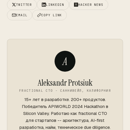
TWITTER
LINKEDIN
HACKER NEWS
EMAIL
COPY LINK
A
Aleksandr Protsiuk
FRACTIONAL CTO - САННИВЕЙЛ, КАЛИФОРНИЯ
15+ лет в разработке. 200+ продуктов.
Победитель APIWORLD 2024 Hackathon в
Silicon Valley. Работаю как fractional CTO
для стартапов -- архитектура, AI-first
разработка, найм, техническое due diligence.