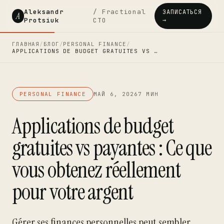
Aleksandr
/ Fractional
ЗАПИСАТЬСЯ
A
Protsiuk
CTO
→
ГЛАВНАЯ
/
БЛОГ
/
PERSONAL FINANCE
/
APPLICATIONS DE BUDGET GRATUITES VS …
PERSONAL FINANCE
МАЙ 6, 2026
7 МИН
Applications de budget
gratuites vs payantes : Ce que
vous obtenez réellement
pour votre argent
Gérer ses finances personnelles peut sembler