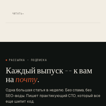
ЧИТАТЬ
→
РАССЫЛКА - ПОДПИСКА
Каждый выпуск -- к вам
на
почту
.
Одна большая статья в неделю. Без спама, без
SEO-воды. Пишет практикующий CTO, который все
еще шипит код.