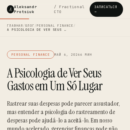
Aleksandr
/ Fractional
ЗАПИСАТЬСЯ
A
Protsiuk
CTO
→
ГЛАВНАЯ
/
БЛОГ
/
PERSONAL FINANCE
/
A PSICOLOGIA DE VER SEUS …
PERSONAL FINANCE
МАЙ 6, 2026
6 МИН
A Psicologia de Ver Seus
Gastos em Um Só Lugar
Rastrear suas despesas pode parecer assustador,
mas entender a psicologia do rastreamento de
despesas pode ajudá-lo a aceitá-lo. Em nosso
mundo acelerado, gerenciar finanças pode não