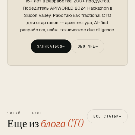
15+ лет в разработке. 200+ продуктов.
Победитель APIWORLD 2024 Hackathon в
Silicon Valley. Работаю как fractional CTO
для стартапов -- архитектура, AI-first
разработка, найм, техническое due diligence.
ЗАПИСАТЬСЯ
→
ОБО МНЕ
→
ЧИТАЙТЕ ТАКЖЕ
ВСЕ СТАТЬИ
→
Еще из
блога CTO