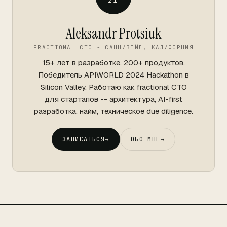
Aleksandr Protsiuk
FRACTIONAL CTO - САННИВЕЙЛ, КАЛИФОРНИЯ
15+ лет в разработке. 200+ продуктов.
Победитель APIWORLD 2024 Hackathon в
Silicon Valley. Работаю как fractional CTO
для стартапов -- архитектура, AI-first
разработка, найм, техническое due diligence.
ЗАПИСАТЬСЯ
→
ОБО МНЕ
→