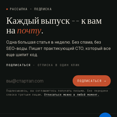
РАССЫЛКА - ПОДПИСКА
Каждый выпуск -- к вам
на
почту
.
Одна большая статья в неделю. Без спама, без
SEO-воды. Пишет практикующий CTO, который все
еще шипит код.
ПОДПИСАТЬСЯ
- ОТПИСКА В ОДИН КЛИК
ПОДПИСАТЬСЯ →
Подписываясь, вы соглашаетесь получать письма. Без передачи
списка третьим лицам.
Отписаться можно в любой момент.
AI Bot