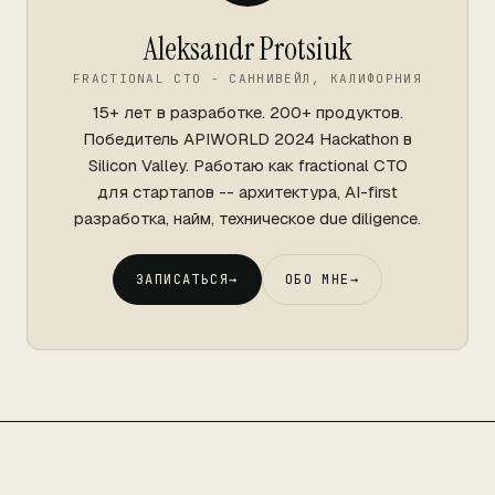
Aleksandr Protsiuk
FRACTIONAL CTO - САННИВЕЙЛ, КАЛИФОРНИЯ
15+ лет в разработке. 200+ продуктов.
Победитель APIWORLD 2024 Hackathon в
Silicon Valley. Работаю как fractional CTO
для стартапов -- архитектура, AI-first
разработка, найм, техническое due diligence.
ЗАПИСАТЬСЯ
→
ОБО МНЕ
→