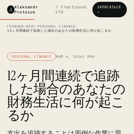
Aleksandr
/ Fractional
ЗАПИСАТЬСЯ
A
Protsiuk
CTO
→
ГЛАВНАЯ
/
БЛОГ
/
PERSONAL FINANCE
/
12ヶ月間連続で追跡した場合のあなたの財務生活に何が起こるか
PERSONAL FINANCE
МАЙ 6, 2026
1 МИН
12ヶ月間連続で追跡
した場合のあなたの
財務生活に何が起こ
るか
支出を追跡することは面倒な作業に思