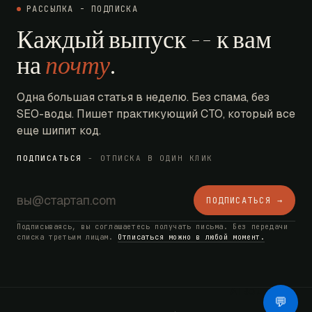
РАССЫЛКА - ПОДПИСКА
Каждый выпуск -- к вам
на
почту
.
Одна большая статья в неделю. Без спама, без
SEO-воды. Пишет практикующий CTO, который все
еще шипит код.
ПОДПИСАТЬСЯ
- ОТПИСКА В ОДИН КЛИК
ПОДПИСАТЬСЯ →
Подписываясь, вы соглашаетесь получать письма. Без передачи
списка третьим лицам.
Отписаться можно в любой момент.
AI Bot
💬