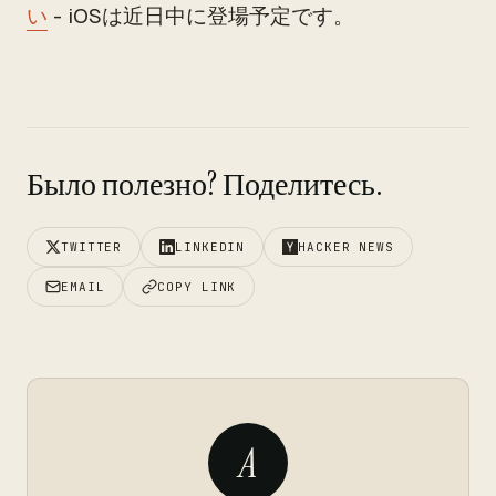
い
- iOSは近日中に登場予定です。
Было полезно? Поделитесь.
TWITTER
LINKEDIN
HACKER NEWS
EMAIL
COPY LINK
A