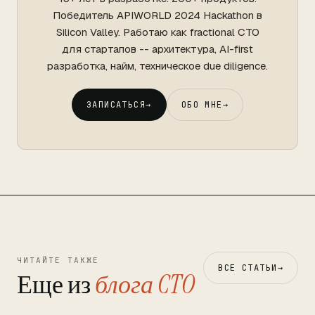
Победитель APIWORLD 2024 Hackathon в
Silicon Valley. Работаю как fractional CTO
для стартапов -- архитектура, AI-first
разработка, найм, техническое due diligence.
ЗАПИСАТЬСЯ
→
ОБО МНЕ
→
ЧИТАЙТЕ ТАКЖЕ
ВСЕ СТАТЬИ
→
Еще из
блога CTO