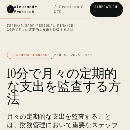
Aleksandr
/ Fractional
ЗАПИСАТЬСЯ
A
Protsiuk
CTO
→
ГЛАВНАЯ
/
БЛОГ
/
PERSONAL FINANCE
/
10分で月々の定期的な支出を監査する方法
PERSONAL FINANCE
МАЙ 6, 2026
1 МИН
10分で月々の定期的
な支出を監査する方
法
月々の定期的な支出を監査すること
は、財務管理において重要なステップ