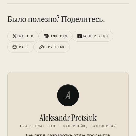
Было полезно? Поделитесь.
TWITTER
LINKEDIN
HACKER NEWS
EMAIL
COPY LINK
A
Aleksandr Protsiuk
FRACTIONAL CTO - САННИВЕЙЛ, КАЛИФОРНИЯ
15+ лет в разработке. 200+ продуктов.