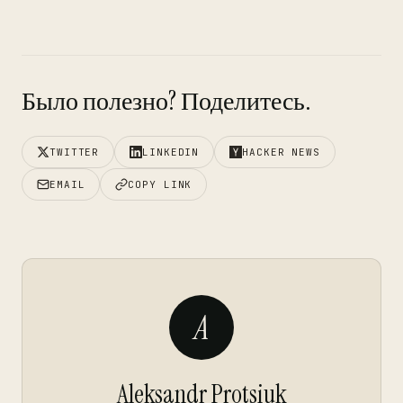
Было полезно? Поделитесь.
TWITTER
LINKEDIN
HACKER NEWS
EMAIL
COPY LINK
A
Aleksandr Protsiuk