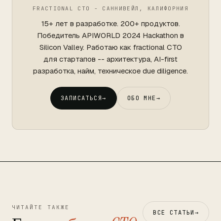
FRACTIONAL CTO - САННИВЕЙЛ, КАЛИФОРНИЯ
15+ лет в разработке. 200+ продуктов.
Победитель APIWORLD 2024 Hackathon в
Silicon Valley. Работаю как fractional CTO
для стартапов -- архитектура, AI-first
разработка, найм, техническое due diligence.
ЗАПИСАТЬСЯ
→
ОБО МНЕ
→
ЧИТАЙТЕ ТАКЖЕ
ВСЕ СТАТЬИ
→