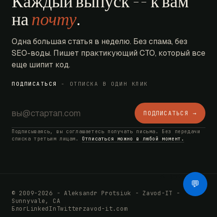
Каждый выпуск -- к вам
на
почту
.
Одна большая статья в неделю. Без спама, без
SEO-воды. Пишет практикующий CTO, который все
еще шипит код.
ПОДПИСАТЬСЯ
- ОТПИСКА В ОДИН КЛИК
ПОДПИСАТЬСЯ →
Подписываясь, вы соглашаетесь получать письма. Без передачи
списка третьим лицам.
Отписаться можно в любой момент.
AI Bot
💬
© 2009-2026 - Aleksandr Protsiuk - Zavod-IT -
Sunnyvale, CA
Блог
LinkedIn
Twitter
zavod-it.com